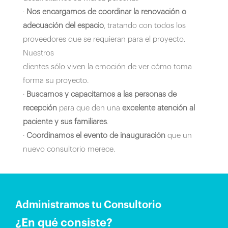
·
Nos encargamos de coordinar la renovación o
adecuación del espacio
, tratando con todos los
proveedores que se requieran para el proyecto.
Nuestros
clientes sólo viven la emoción de ver cómo toma
forma su proyecto.
·
Buscamos y capacitamos a las personas de
recepción
para que den una
excelente atención al
paciente y sus familiares
.
·
Coordinamos el evento de inauguración
que un
nuevo consultorio merece.
Administramos tu Consultorio
¿En qué consiste?